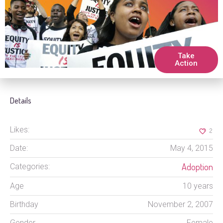
turpis urna nec metus. Cras laoreet lacus felis, eget
sodales turpis blandit ut.
Like this profile?
Take
Action
Facebook
Google+
Twitter
Pinterest
Details
Likes:
2
Date:
May 4, 2015
Adoption
Categories:
Age
10 years
Birthday
November 2, 2007
Gender
Female