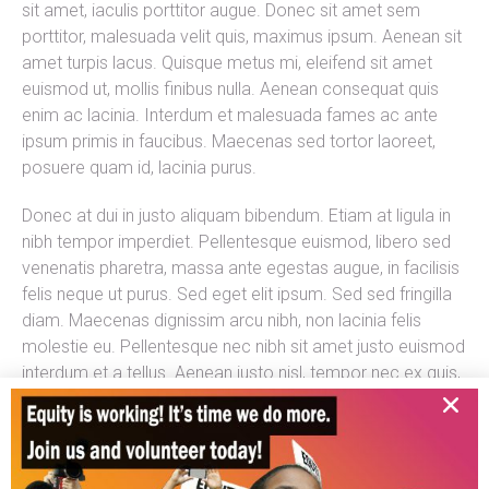
sit amet, iaculis porttitor augue. Donec sit amet sem
porttitor, malesuada velit quis, maximus ipsum. Aenean sit
amet turpis lacus. Quisque metus mi, eleifend sit amet
euismod ut, mollis finibus nulla. Aenean consequat quis
enim ac lacinia. Interdum et malesuada fames ac ante
ipsum primis in faucibus. Maecenas sed tortor laoreet,
posuere quam id, lacinia purus.
Donec at dui in justo aliquam bibendum. Etiam at ligula in
nibh tempor imperdiet. Pellentesque euismod, libero sed
venenatis pharetra, massa ante egestas augue, in facilisis
felis neque ut purus. Sed eget elit ipsum. Sed sed fringilla
diam. Maecenas dignissim arcu nibh, non lacinia felis
molestie eu. Pellentesque nec nibh sit amet justo euismod
interdum et a tellus. Aenean justo nisl, tempor nec ex quis,
commodo porttitor sapien. Lorem ipsum dolor sit amet,
consectetur adipiscing elit. Nullam laoreet volutpat mauris,
et efficitur diam vehicula in. Nunc auctor, elit dignissim
imperdiet cursus, mi ligula consequat diam, sed egestas