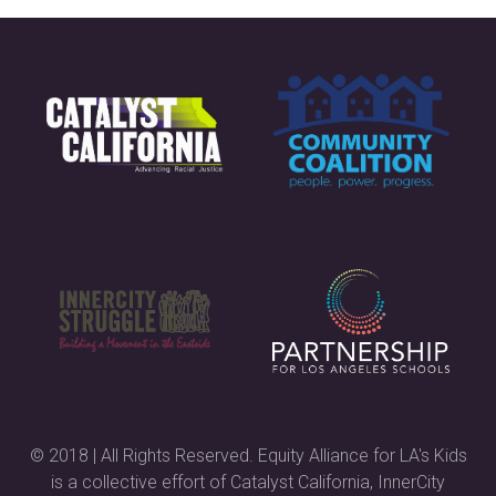
© 2018 | All Rights Reserved. Equity Alliance for LA's Kids
is a collective effort of Catalyst California, InnerCity